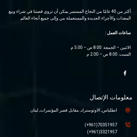
أكثر من 40 عامًا من النجاح المستمر يمكن أن تروي قصتنا في شراء وبيع
المعدات والأجزاء الجديدة والمستعملة من وإلى جميع أنحاء العالم.
ساعات العمل :
الاثنين – الجمعة: 8.00 ص – 5.00 م
السبت: 8.00 ص – 2.00 م
معلومات الإتصال
انطلياس, الاوتوستراد, مقابل قصر المؤتمرات, لبنان
70351957(961+)
3321957(961+)