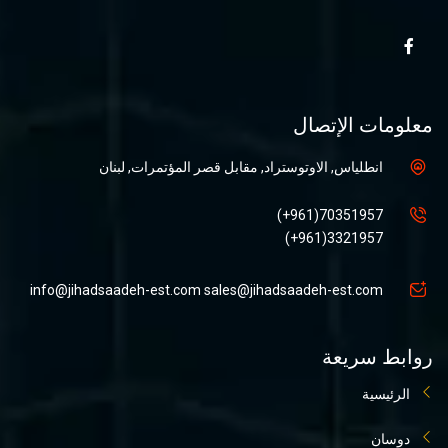
معلومات الإتصال
انطلياس, الاوتوستراد, مقابل قصر المؤتمرات, لبنان
70351957(961+)
3321957(961+)
info@jihadsaadeh-est.com
sales@jihadsaadeh-est.com
روابط سريعة
الرئيسية
دوسان