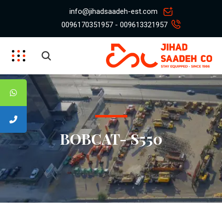
info@jihadsaadeh-est.com
009613321957 - 0096170351957
BOBCAT- S550