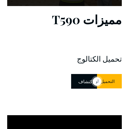
مميزات T590
تحميل الكتالوج
التحميل
إكتشاف
أو