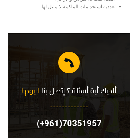
تعددية استخدامات الماكينة لا مثيل لها.
ألديك أية أسئلة ؟ إتصل بنا
اليوم !
70351957(961+)