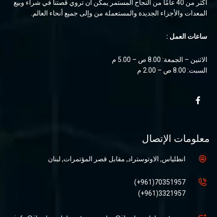
أكثر من 40 عامًا من النجاح المستمر يمكن أن تروي قصتنا في شراء وبيع
المعدات والأجزاء الجديدة والمستعملة من وإلى جميع أنحاء العالم.
ساعات العمل :
الاثنين – الجمعة: 8.00 ص – 5.00 م
السبت: 8.00 ص – 2.00 م
معلومات الإتصال
انطلياس, الاوتوستراد, مقابل قصر المؤتمرات, لبنان
70351957(961+)
3321957(961+)