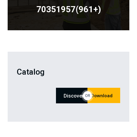
(+961)70351957
Catalog
Discover
Download
OR