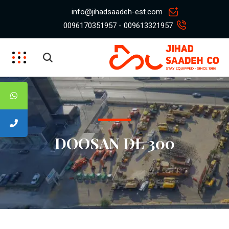
info@jihadsaadeh-est.com
009613321957 - 0096170351957
DOOSAN DL 300