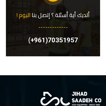
ألديك أية أسئلة ؟ إتصل بنا
اليوم !
70351957(961+)