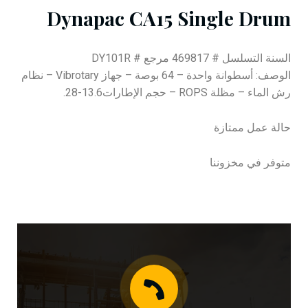
Dynapac CA15 Single Drum
السنة التسلسل # 469817 مرجع # DY101R
الوصف: أسطوانة واحدة – 64 بوصة – جهاز Vibrotary – نظام
رش الماء – مظلة ROPS – حجم الإطارات13.6-28.
حالة عمل ممتازة
متوفر في مخزوننا