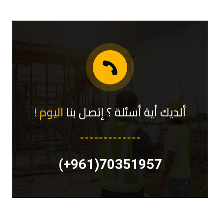
ألديك أية أسئلة ؟ إتصل بنا
اليوم !
70351957(961+)