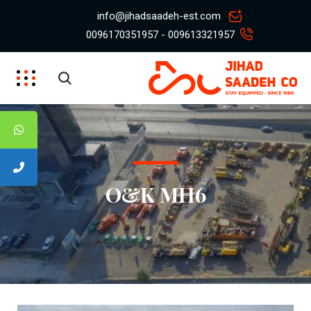
info@jihadsaadeh-est.com
009613321957 - 0096170351957
O&K MH6